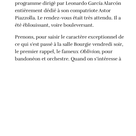
programme dirigé par Leonardo García Alarcón
entièrement dédié à son compatriote Astor
Piazzolla. Le rendez-vous était très attendu. Il a
été éblouissant, voire bouleversant.
Prenons, pour saisir le caractère exceptionnel de
ce qui s’est passé à la salle Bourgie vendredi soir,
le premier rappel, le fameux
Oblivion
, pour
bandonéon et orchestre. Quand on s’intéresse à
Piazzolla,
dont on fêtait le centenaire de
naissance en 2021
, on connaît ses classiques,
dont
l’enregistrement du maître lui-même
. Exprimer à
quel point on était dans un autre monde, dès les
premières secondes, est quasiment impossible.
Plus d’information
PARTAGER CETTE NOUVELLE: