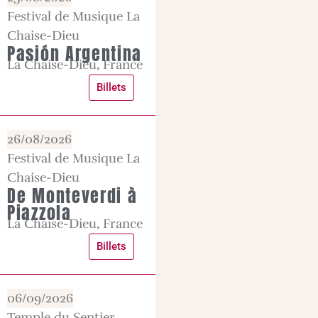
Festival de Musique La
Chaise-Dieu
Pasión Argentina
La Chaise-Dieu, France
Billets
26/08/2026
Festival de Musique La
Chaise-Dieu
De Monteverdi à
Piazzola
La Chaise-Dieu, France
Billets
06/09/2026
Temple du Sentier