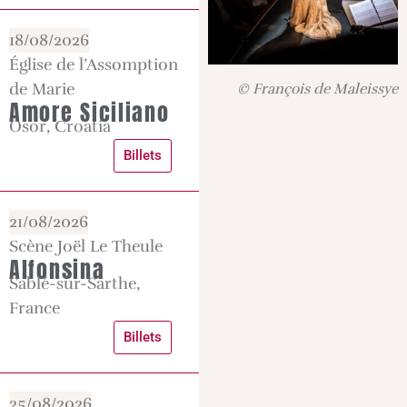
18/08/2026
Église de l’Assomption
de Marie
© François de Maleissye
Amore Siciliano
Osor, Croatia
Billets
21/08/2026
Scène Joël Le Theule
Alfonsina
Sablé-sur-Sarthe,
France
Billets
25/08/2026