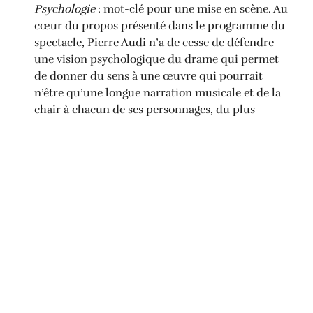
Psychologie
: mot-clé pour une mise en scène. Au
cœur du propos présenté dans le programme du
spectacle, Pierre Audi n’a de cesse de défendre
une vision psychologique du drame qui permet
de donner du sens à une œuvre qui pourrait
n’être qu’une longue narration musicale et de la
chair à chacun de ses personnages, du plus
mortel au plus divin. Surtout n’attendez pas ici
des colonnes de marbre, des trirèmes ou des
trières au port et sur les flots, du ciel bleu et des
plages de sable fin : exit le toc. Pierre Audi et son
équipe ont choisi la simplicité dans le bon goût,
avec un extraordinaire travail sur les lumières
signé Urs Schönebaum qui imprime une
dimension onirique au spectacle. De la sobriété
et de l’élégance, aussi, pour les costumes de
Wojciech Dziedzic, pastel bleu pour les dieux,
une robe de velours moiré aux couleurs dorées
d’automne pour Pénélope renforçant la prestance