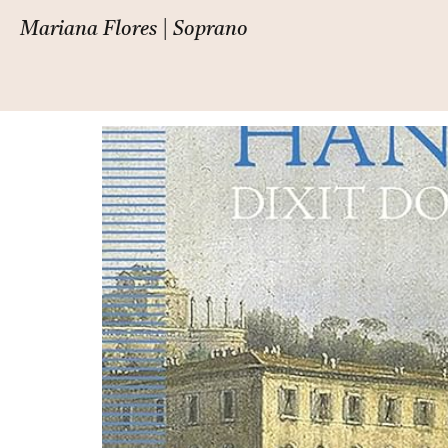
Catégorie :
Album
Mariana Flores | Soprano
Colonna: Missa Concer