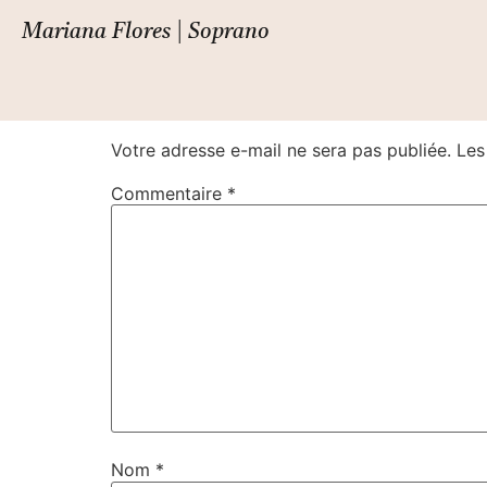
Il regno d’amore
Mariana Flores | Soprano
Laisser un commentair
Votre adresse e-mail ne sera pas publiée.
Les
Commentaire
*
Nom
*