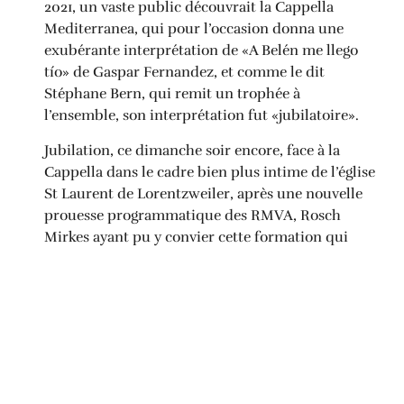
2021, un vaste public découvrait la Cappella
Mediterranea, qui pour l’occasion donna une
exubérante interprétation de «A Belén me llego
tío» de Gaspar Fernandez, et comme le dit
Stéphane Bern, qui remit un trophée à
l’ensemble, son interprétation fut «jubilatoire».
Jubilation, ce dimanche soir encore, face à la
Cappella dans le cadre bien plus intime de l’église
St Laurent de Lorentzweiler, après une nouvelle
prouesse programmatique des RMVA, Rosch
Mirkes ayant pu y convier cette formation qui
brille sur les scènes les plus prestigieuses après
avoir contribué au succès des «Indes Galantes» de
Rameau à l’Opéra Bastille à Paris.
Plus d’information
PARTAGER CETTE NOUVELLE: