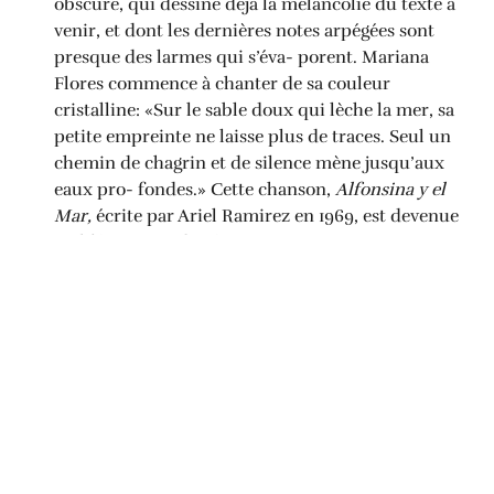
obscure, qui dessine déjà la mélancolie du texte à
venir, et dont les dernières notes arpégées sont
presque des larmes qui s’éva- porent. Mariana
Flores commence à chanter de sa couleur
cristalline: «Sur le sable doux qui lèche la mer, sa
petite empreinte ne laisse plus de traces. Seul un
chemin de chagrin et de silence mène jusqu’aux
eaux pro- fondes.» Cette chanson,
Alfonsina y el
Mar,
écrite par Ariel Ramirez en 1969, est devenue
emblématique du répertoire argentin. Hommage
à la poétesse d’origine tessinoise Alfonsina Storni,
qui s’était donné la mort en 1938 à la Plata, la
grande voix de l’Amérique latine Mercedes Sosa
l’avait à jamais marquée de son timbre étonnant.
C’est elle qui ouvre aussi le disque de Mariana.
Un chant qui coule de source
Sous le ciel bas et lourd de novembre, on
retrouve la soprano au coin d’une rue genevoise,