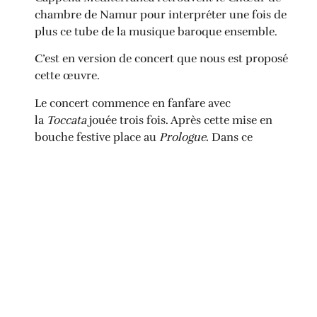
chambre de Namur pour interpréter une fois de
plus ce tube de la musique baroque ensemble.
C’est en version de concert que nous est proposé
cette œuvre.
Le concert commence en fanfare avec
la
Toccata
jouée trois fois. Après cette mise en
bouche festive place au
Prologue
. Dans ce
prologue, Mariana Flores fait son apparition dans
le rôle de La Musique. Elle annonce avec passion
la fable d’Orphée qui va suivre ainsi que les effets
de la musique sur le cœur.
Plus d’informations
PARTAGER CETTE NOUVELLE: