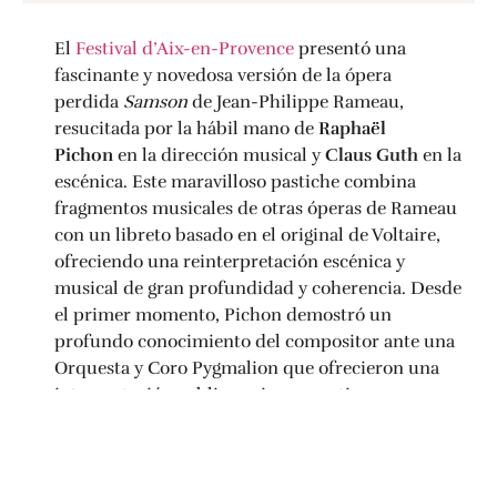
El
Festival d’Aix-en-Provence
presentó una
fascinante y novedosa versión de la ópera
perdida
Samson
de Jean-Philippe Rameau,
resucitada por la hábil mano de
Raphaël
Pichon
en la dirección musical y
Claus Guth
en la
escénica. Este maravilloso pastiche combina
fragmentos musicales de otras óperas de Rameau
con un libreto basado en el original de Voltaire,
ofreciendo una reinterpretación escénica y
musical de gran profundidad y coherencia. Desde
el primer momento, Pichon demostró un
profundo conocimiento del compositor ante una
Orquesta y Coro Pygmalion que ofrecieron una
interpretación sublime, rica en matices y con una
cohesión impresionante. La música fluyó con una
elegancia y un dramatismo que mantuvieron al
público cautivado durante toda la